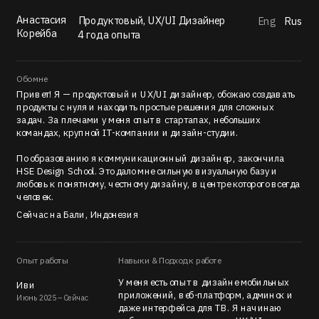
Анастасия
Продуктовый, UX/UI Дизайнер 
Eng
Rus
Корейба
4 года опыта
Обо мне
Привет! Я — продуктовый и UX/UI дизайнер, обожаю создавать 
продукты с нуля и находить простые решения для сложных 
задач. За плечами у меня опыт в стартапах, небольших 
командах, крупной IT-компании и дизайн-студии.
По образованию я коммуникационный дизайнер, закончила 
HSE Design School. Это дало мне сильную визуальную базу и 
любовь к понятному, честному дизайну, в центре которого всегда 
человек.
Сейчас на Бали, Индонезия
Опыт работы
Навыки & Подход к работе
У меня есть опыт в дизайне мобильных 
Иви
приложений, веб-платформ, админок и 
Июнь 2025 – Сейчас
даже интерфейса для ТВ. Я начинаю 