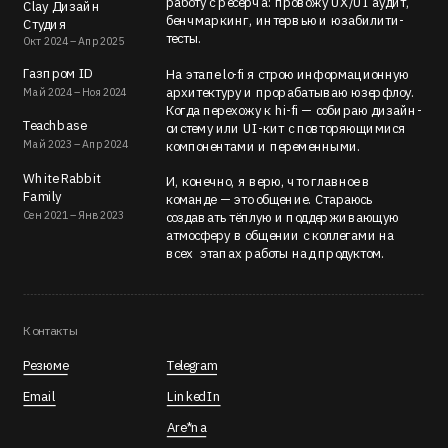
работу с ресерча: провожу UX/UI аудит, 
Clay Дизайн 
бенчмаркинг, интервью и юзабилити-
Студия
тесты.
Окт 2024 – Апр 2025
Газпром ID
На этапе lo-fi я строю информационную 
архитектуру и прорабатываю юзерфлоу. 
Май 2024 – Ноя 2024
Когда перехожу к hi-fi — собираю дизайн-
Teachbase
систему или UI-кит с повторяющимися 
Май 2023 – Апр 2024
компонентами и переменными.
White Rabbit 
И, конечно, я верю, что главное в 
Family
команде — это общение. Стараюсь 
Сен 2021 – Янв 2023
создавать тёплую и поддерживающую 
атмосферу в общении с коллегами на 
всех  этапах работы над продуктом.
Контакты
Резюме
Telegram
Email
LinkedIn
Are*na